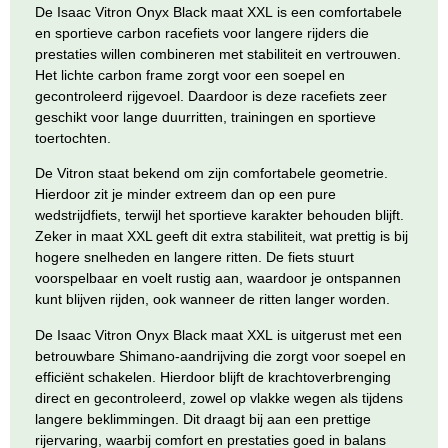
De
Isaac Vitron Onyx Black maat XXL
is een comfortabele
en sportieve carbon racefiets voor langere rijders die
prestaties willen combineren met stabiliteit en vertrouwen.
Het lichte carbon frame zorgt voor een soepel en
gecontroleerd rijgevoel. Daardoor is deze racefiets zeer
geschikt voor lange duurritten, trainingen en sportieve
toertochten.
De Vitron staat bekend om zijn comfortabele geometrie.
Hierdoor zit je minder extreem dan op een pure
wedstrijdfiets, terwijl het sportieve karakter behouden blijft.
Zeker in maat XXL geeft dit extra stabiliteit, wat prettig is bij
hogere snelheden en langere ritten. De fiets stuurt
voorspelbaar en voelt rustig aan, waardoor je ontspannen
kunt blijven rijden, ook wanneer de ritten langer worden.
De
Isaac Vitron Onyx Black maat XXL
is uitgerust met een
betrouwbare Shimano-aandrijving die zorgt voor soepel en
efficiënt schakelen. Hierdoor blijft de krachtoverbrenging
direct en gecontroleerd, zowel op vlakke wegen als tijdens
langere beklimmingen. Dit draagt bij aan een prettige
rijervaring, waarbij comfort en prestaties goed in balans