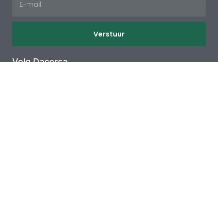
Verstuur
Volg Dacorsa
Klantenservice
Leenfiets Moordrecht
Schaderapport fiets
Eddy Merckx
Shimano crankinspectie
Bikefitting moordrecht
Afspraak inplannen
Help & Support
Terms & Privacy