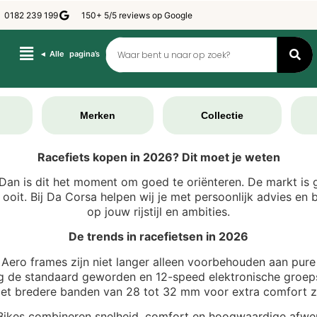
0182 239 199
150+ 5/5 reviews op Google
◂ Alle pagina’s
Merken
Collectie
Racefiets kopen in 2026? Dit moet je weten
Dan is dit het moment om goed te oriënteren. De markt is ge
ooit. Bij Da Corsa helpen wij je met persoonlijk advies en 
op jouw rijstijl en ambities.
De trends in racefietsen in 2026
 Aero frames zijn niet langer alleen voorbehouden aan pure
ig de standaard geworden en 12-speed elektronische groeps
met bredere banden van 28 tot 32 mm voor extra comfort zo
kes combineren snelheid, comfort en hoogwaardige afwerki