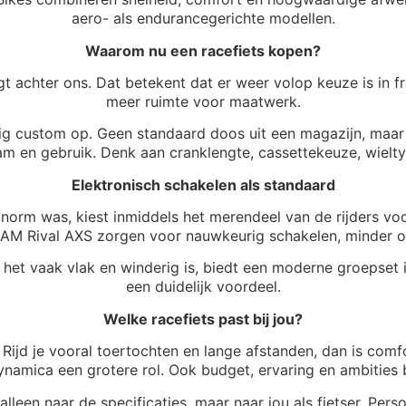
aero- als endurancegerichte modellen.
Waarom nu een racefiets kopen?
t achter ons. Dat betekent dat er weer volop keuze is in 
meer ruimte voor maatwerk.
dig custom op. Geen standaard doos uit een magazijn, maar
am en gebruik. Denk aan cranklengte, cassettekeuze, wielty
Elektronisch schakelen als standaard
orm was, kiest inmiddels het merendeel van de rijders vo
AM Rival AXS zorgen voor nauwkeurig schakelen, minder on
ar het vaak vlak en winderig is, biedt een moderne groepse
een duidelijk voordeel.
Welke racefiets past bij jou?
Rijd je vooral toertochten en lange afstanden, dan is comfo
ynamica een grotere rol. Ook budget, ervaring en ambities be
alleen naar de specificaties, maar naar jou als fietser. Perso