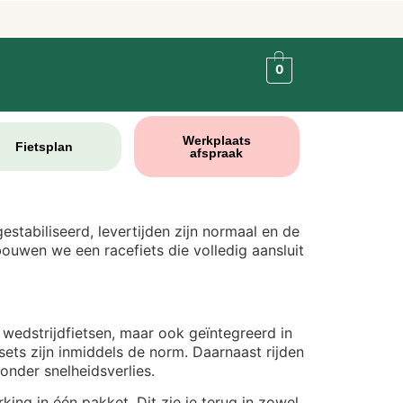
0
Werkplaats
Fietsplan
afspraak
stabiliseerd, levertijden zijn normaal en de
bouwen we een racefiets die volledig aansluit
 wedstrijdfietsen, maar ook geïntegreerd in
ets zijn inmiddels de norm. Daarnaast rijden
nder snelheidsverlies.
ng in één pakket. Dit zie je terug in zowel