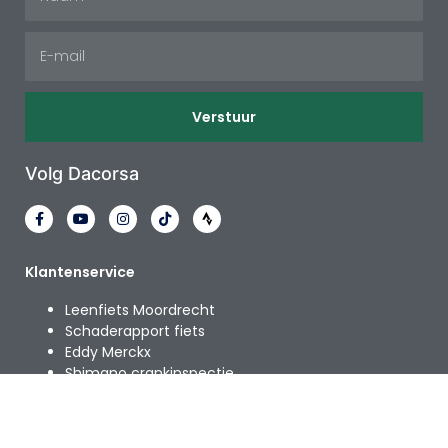
Verstuur
Volg Dacorsa
Klantenservice
Leenfiets Moordrecht
Schaderapport fiets
Eddy Merckx
Shimano crankinspectie
Bikefitting moordrecht
Afspraak inplannen
Help & Support