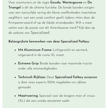
Voor avonturiers uit de regio
Gouda
,
Westergouwe
en
De
Triangel
is dit de ultieme fun-bike. De brede banden zorgen
voor een natuurlijke vering die kleine oneffenheden moeiteloos
wegfiltert, wat een uniek comfort geeft tijdens ritten door de
Krimpenerwaard of op de lokale strandpaden. Wilt u meer
weten over de passie van dit Amerikaanse merk? Kijk dan op
Specialized
de website van
.
Belangrijkste kenmerken van deze Specialized Fatboy:
M4 Aluminium Frame:
Lichtgewicht en oersterk,
uitgevoerd in de ruime XL maat.
Extreme Grip:
Brede banden voor maximale tractie
onder alle omstandigheden.
Technisch Rijklaar:
Deze
Specialized Fatboy occasion
is door onze experts 100% nagekeken en rijklaar
gemaakt.
Maatvoering:
Speciaal voor de langere man of vrouw
occasion
(XL) die een unieke
zoekt.