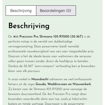
Beschrijving
Beoordelingen (0)
Beschrijving
De
4iiii Precision Pro Shimano 105 R7000 (52-36T)
is de
perfecte instap in de wereld van dubbelzijdige
vermogensmeting. Deze powermeter biedt namelijk
professionele nauwkeurigheid voor een zeer toegankelijke prijs.
Daarom is het de ideale keuze voor wielrenners die serieuzer
willen gaan trainen zonder direct de hoofdprijs te betalen.
Dankzij de 52-36T “semi-compact” verhouding ben je bovendien
klaar voor elk parcours.
In onze winkel in
Moordrecht
adviseren we veel enthousiaste
fietsers uit de regio
Gouda, Waddinxveen en Nieuwerkerk
.
Zij kiezen voor de Shimano 105 R7000 serie vanwege de
bewezen duurzaamheid. De 4iiii Precision Pro voegt daar
bovendien waardevolle data aan toe, zoals je links/rechts
balans en totale wattage. Daarnaast is de powermeter