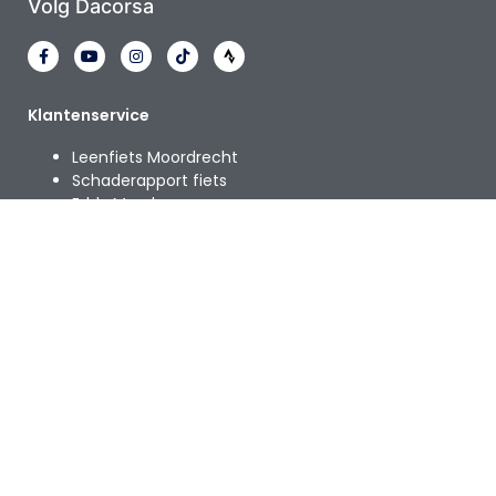
Volg Dacorsa
Klantenservice
Leenfiets Moordrecht
Schaderapport fiets
Eddy Merckx
Shimano crankinspectie
Bikefitting moordrecht
Afspraak inplannen
Help & Support
Terms & Privacy
Dacorsa Alle rechten voorbehouden | Alle genoemde prijzen
zijn in € en inclusief de wettelijke BTW tenzij expliciet
aangegeven.