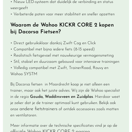
• Nieuw LED-systeem dat duidelijk de verbinding en status
weergeeft
• Verbeterde poten voor meer stabiliteit en sneller opzetten
Waarom de Wahoo KICKR CORE 2 kopen
bij Dacorsa Fietsen?
• Direct gebruiksklaar dankzij Zwift Cog en Click
• Compatibel met bijna iedere fiets (8-13 speed)
• Realistisch fietsgevoel met nauwkeurige vermogensmeting
• Stil, stabiel en duurzaam gebouwd voor intensieve trainingen
• Volledig compatibel met Zwift, TrainerRoad, Rouvy en
Wahoo SYSTM
Bij Dacorsa fietsen in Moordrecht koop je niet alleen een
trainer, maar ook het juiste advies. Wij zijn dé Wahoo specialist
in de regio
Gouda, Waddinxveen en Zuidplas
. Hierdoor weet
je zeker dat je de trainer optimaal kunt gebruiken. Bekijk ook
andere fietstrainers
onze
of ontdek accessoires zoals matten
en ventilatoren.
Meer informatie over de technische specificaties vind je op de
officiële Wahoo KICKR CORE 2 pagina
.