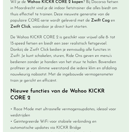
Wil je de
Wahoo KICKR CORE 2 kopen
? Bij Dacorsa fietsen
in Moordrecht vind je dé indoor fietstrainer die alles biedt om
thuis effectief te trainen. Deze nieuwste generatie van de
populaire CORE-serie wordt geleverd met de
Zwift Cog
en
Zwift Click
, waardoor je direct kunt starten.
De Wahoo KICKR CORE 2 is geschikt voor vrijwel alle 8- tot
13-speed fietsen en biedt een zeer realistisch fietsgevoel.
Dankzij de Zwift Click bedien je eenvoudig alle functies in
Zwift. Je kunt schakelen, sturen, Ride Ons geven en menu’s
bedienen zonder je handen van het stuur te halen. Bovendien
profiteer je van slimme weerstand die iedere klim en afdaling
nauwkeurig nabootst. Met de ingebouwde vermogensmeter
train je gericht en efficiënt.
Nieuwe functies van de Wahoo KICKR
CORE 2
• Race Mode met ultrasnelle vermogensupdates, ideaal voor
wedstrijden
• Geïntegreerde WiFi voor stabiele verbinding en
automatische updates via KICKR Bridge