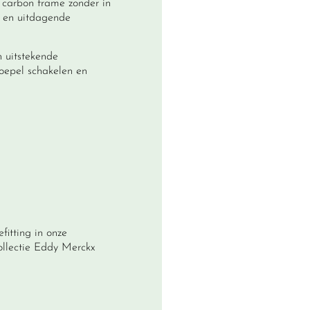
 carbon frame zonder in
n en uitdagende
n uitstekende
oepel schakelen en
efitting
in onze
ollectie
Eddy Merckx