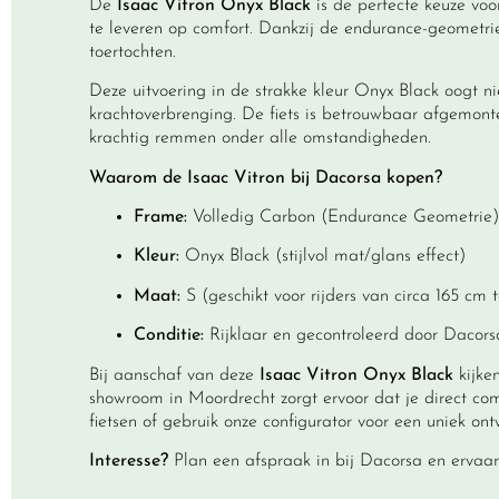
De
Isaac Vitron Onyx Black
is de perfecte keuze vo
te leveren op comfort. Dankzij de endurance-geometrie
toertochten.
Deze uitvoering in de strakke kleur Onyx Black oogt niet
krachtoverbrenging. De fiets is betrouwbaar afgemon
krachtig remmen onder alle omstandigheden.
Waarom de Isaac Vitron bij Dacorsa kopen?
Frame:
Volledig Carbon (Endurance Geometrie)
Kleur:
Onyx Black (stijlvol mat/glans effect)
Maat:
S (geschikt voor rijders van circa 165 cm 
Conditie:
Rijklaar en gecontroleerd door
Dacors
Bij aanschaf van deze
Isaac Vitron Onyx Black
kijke
showroom in Moordrecht zorgt ervoor dat je direct comf
fietsen
of gebruik onze
configurator
voor een uniek ont
Interesse?
Plan een afspraak in bij Dacorsa en ervaar 