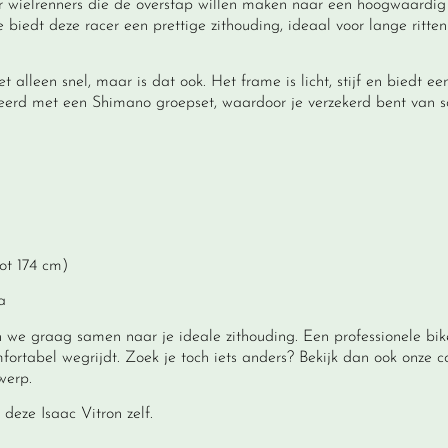
or wielrenners die de overstap willen maken naar een hoogwaardig
 biedt deze racer een prettige zithouding, ideaal voor lange ritte
 alleen snel, maar is dat ook. Het frame is licht, stijf en biedt ee
teerd met een Shimano groepset, waardoor je verzekerd bent van s
tot 174 cm)
a
n we graag samen naar je ideale zithouding. Een
professionele bik
ortabel wegrijdt. Zoek je toch iets anders? Bekijk dan ook onze c
werp.
deze Isaac Vitron zelf.