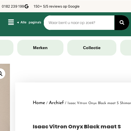
0182 239 199
150+ 5/5 reviews op Google
◂ Alle pagina’s
Merken
Collectie
Home
Archief
/
/ Isaac Vitron Onyx Black maat S Shima
Isaac Vitron Onyx Black maat S