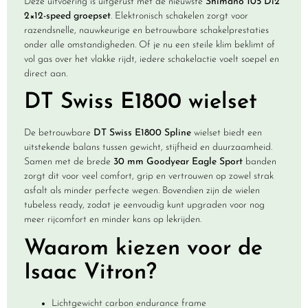
Deze uitvoering is uitgerust met de nieuwste
Shimano 105 Di2
2×12-speed groepset
. Elektronisch schakelen zorgt voor
razendsnelle, nauwkeurige en betrouwbare schakelprestaties
onder alle omstandigheden. Of je nu een steile klim beklimt of
vol gas over het vlakke rijdt, iedere schakelactie voelt soepel en
direct aan.
DT Swiss E1800 wielset
De betrouwbare
DT Swiss E1800 Spline
wielset biedt een
uitstekende balans tussen gewicht, stijfheid en duurzaamheid.
Samen met de brede
30 mm Goodyear Eagle Sport
banden
zorgt dit voor veel comfort, grip en vertrouwen op zowel strak
asfalt als minder perfecte wegen. Bovendien zijn de wielen
tubeless ready, zodat je eenvoudig kunt upgraden voor nog
meer rijcomfort en minder kans op lekrijden.
Waarom kiezen voor de
Isaac Vitron?
Lichtgewicht carbon endurance frame