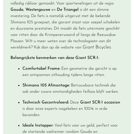
volledig rijklaar gemaakt. Voor sportievelingen uit de regio
Gouda
,
Westergouwe
en
De Triangel
is dit een slimme
investering. De fiets is namelijk uitgerust met de bekende
Shimano 105 groepset, die garant staat voor soepel schakelen
en duurzame prestaties. Dit maakt de fiets uitermate geschikt
voor ritten door de Krimpenerwaard of langs de Reeuwijkse
Plassen. Wilt u meer weten over de technologieën van dit
Giant Bicycles
wereldmerk? Kijk dan op de website van
.
Belangrijkste kenmerken van deze Giant SCR-1:
Comfortabel Frame:
Een geometrie die gericht is op
een ontspannen zithouding tijdens lange ritten.
Shimano 105 Afmontage:
Betrouwbare techniek die
ook onder zware omstandigheden feilloos blijft werken.
Technisch Gecontroleerd:
Deze
Giant SCR-1 occasion
is door onze experts nagekeken en 100% in orde
bevonden.
Ideale Instapper:
Veel fiets voor uw geld, perfect voor
de startende wielrenner rondom Gouda en