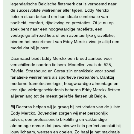
legendarische Belgische fietsmerk dat is vernoemd naar
de succesvolste wielrenner aller tijden. Eddy Merckx
fietsen staan bekend om hun ideale combinatie van
snelheid, comfort, rijbeleving en prestaties. Of je nu op
zoek bent naar een hoogwaardige racefiets, een
veelzijdige all-road fiets of een avontuurlijke gravelbike,
binnen het assortiment van Eddy Merckx vind je altijd een
model dat bij je past.
Daarnaast biedt Eddy Merckx een breed aanbod voor
verschillende soorten fietsers. Modellen zoals de
525
,
Pévèle
,
Strasbourg
en
Corsa
zijn ontwikkeld voor zowel
fanatieke wielrenners als sportieve recreanten. Dankzij
moderne frametechnologie, hoogwaardige afmontage en
een rijke wielergeschiedenis behoren Eddy Merckx fietsen
al jarenlang tot de meest geliefde fietsen uit België.
Bij Dacorsa helpen wij je graag bij het vinden van de juiste
Eddy Merckx. Bovendien zorgen wij met persoonlijk
advies, een professionele bikefitting en vakkundige
afmontage ervoor dat jouw nieuwe fiets perfect aansluit bij
jouw lichaam, wensen en doelen. Zo haal je het maximale