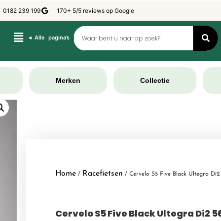
0182 239 199
170+ 5/5 reviews op Google
◂ Alle pagina’s
Merken
Collectie
Home
Racefietsen
/
/ Cervelo S5 Five Black Ultegra Di2
Cervelo S5 Five Black Ultegra Di2 5