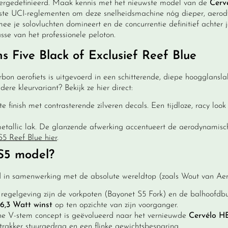
hergedefinieerd. Maak kennis met het nieuwste model van de
Cerv
te UCI-reglementen om deze snelheidsmachine nóg dieper, aerodyn
je solovluchten domineert en de concurrentie definitief achter je
sse van het professionele peloton.
s Five Black of Exclusief Reef Blue
rbon aerofiets is uitgevoerd in een schitterende, diepe hoogglansla
re kleurvariant? Bekijk ze hier direct:
finish met contrasterende zilveren decals. Een tijdloze, racy look
lic lak. De glanzende afwerking accentueert de aerodynamische
S5 Reef Blue hier
.
 S5 model?
d in samenwerking met de absolute wereldtop (zoals Wout van Aer
regelgeving zijn de vorkpoten (Bayonet S5 Fork) en de balhoofdbu
6,3 Watt winst
op ten opzichte van zijn voorganger.
he V-stem concept is geëvolueerd naar het vernieuwde
Cervélo H
strakker stuurgedrag en een flinke gewichtsbesparing.