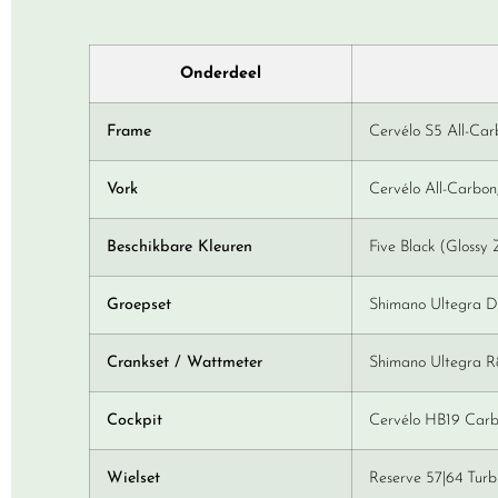
Onderdeel
Frame
Cervélo S5 All-Ca
Vork
Cervélo All-Carbon
Beschikbare Kleuren
Five Black (Glossy
Groepset
Shimano Ultegra Di
Crankset / Wattmeter
Shimano Ultegra R8
Cockpit
Cervélo HB19 Carb
Wielset
Reserve 57|64 Turb