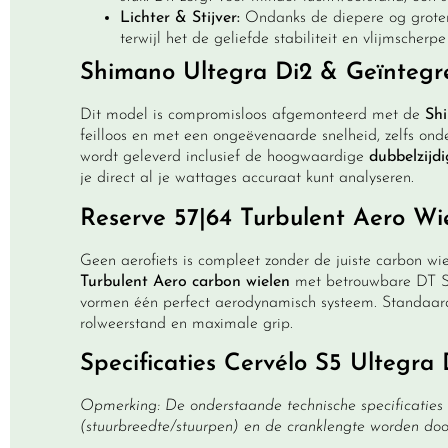
Lichter & Stijver:
Ondanks de diepere og groter
terwijl het de geliefde stabiliteit en vlijmscherp
Shimano Ultegra Di2 & Geïntegr
Dit model is compromisloos afgemonteerd met de
Sh
feilloos en met een ongeëvenaarde snelheid, zelfs onde
wordt geleverd inclusief de hoogwaardige
dubbelzijd
je direct al je wattages accuraat kunt analyseren.
Reserve 57|64 Turbulent Aero Wie
Geen aerofiets is compleet zonder de juiste carbon w
Turbulent Aero carbon wielen
met betrouwbare DT Swi
vormen één perfect aerodynamisch systeem. Standaar
rolweerstand en maximale grip.
Specificaties Cervélo S5 Ultegra 
Opmerking: De onderstaande technische specificaties
(stuurbreedte/stuurpen) en de cranklengte worden doo