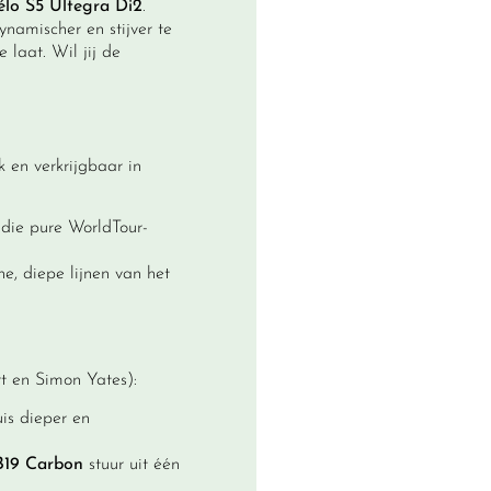
élo S5 Ultegra Di2
.
amischer en stijver te
 laat. Wil jij de
k en verkrijgbaar in
 die pure WorldTour-
, diepe lijnen van het
t en Simon Yates):
is dieper en
B19 Carbon
stuur uit één