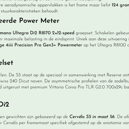
e aerodynamische oppervlakken is het frame maar liefst
124 gram
e stuurkarakteristieken behoudt.
eerde Power Meter
imano Ultegra Di2 R8170 2×12-speed
groepset. Schakelen gebeurt
r maximale belasting in de eindsprint. Uniek aan deze uitvoering 
ige 4iiii Precision Pro Gen3+ Powermeter
op het Ultegra R8100 cr
lset
ielen. De S5 staat op de speciaal in samenwerking met Reserve on
ss 240 Dicut naven. De asymmetrische profielen van de zadelbui
d uitgerust met premium Vittoria Corsa Pro TLR G2.0 700x29c b
Di2
 en gewichten zijn gebaseerd op de
Cervélo S5 in maat 56
. De af
r Cervélo per framemaat specifiek afgestemd op de anatomie van 