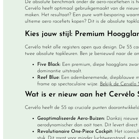
De absolute benchmark onder de aero-racefietsen is 
Cervélo heeft optimaal gebruikgemaakt van de nieuws
maken. Het resultaat? Een pure watt-besparing waarmee 
ultieme aero racefiets kopen? Dit is de absolute topkla
Kies jouw stijl: Premium Hoogglan
Cervélo trekt alle registers open qua design. De S5 ca
twee absolute topkleuren. Ben je benieuwd naar de ande
Five Black:
Een premium, diepe hoogglans zwarte 
dominantie uitstraalt.
Reef Blue:
Een adembenemende, diepblauwe metal
frame op spectaculaire wijze.
Bekijk de Cervélo 
Wat is er nieuw aan het Cervélo
Cervélo heeft de S5 op cruciale punten doorontwikkel
Geoptimaliseerde Aero-Buizen:
Dankzij nieuwe 
aerodynamischer dan ooit toen. Dit levert direct
Revolutionaire One-Piece Cockpit:
Het iconisc
stuk. Dit zorgt voor minder luchtweerstand, een 