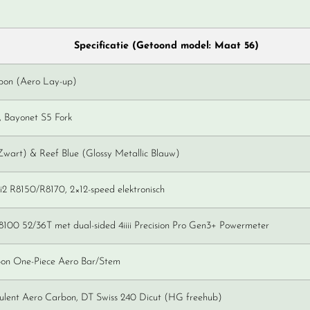
Specificatie (Getoond model: Maat 56)
rbon (Aero Lay-up)
, Bayonet S5 Fork
 Zwart) & Reef Blue (Glossy Metallic Blauw)
2 R8150/R8170, 2×12-speed elektronisch
100 52/36T met dual-sided 4iiii Precision Pro Gen3+ Powermeter
on One-Piece Aero Bar/Stem
ulent Aero Carbon, DT Swiss 240 Dicut (HG freehub)