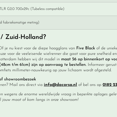
 TLR G2.0 700x29c (Tubeless compatible)
d fabrieksmatige meting)
/ Zuid-Holland?
? Of je nu kiest voor de diepe hoogglans van
Five Black
of de unieke
uze voor de veeleisende wielrenner die gaat voor pure snelheid en 
 Rotterdam hebben wij dit model in
maat 56 op binnenkort op vo
(48cm t/m 61cm) zijn op aanvraag te bestellen.
Informeer gerust
omfiets millimeter-nauwkeurig op jouw lichaam wordt afgesteld.
g of showroombezoek
eren? Mail ons direct via
info@dacorsa.nl
of bel ons op
0182 23
en wegens de enorme wereldwijde vraag in beperkte oplages geleve
l jouw maat of kom langs in onze showroom!