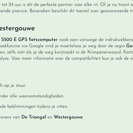
tot 24 uur is dit de perfecte partner voor elke rit. Of je nu traint 
ende precisie. Bovendien beschikt dit toestel over geavanceerde tr
estergouwe
r S500 E GPS fietscomputer
vaak aan vanwege de indrukwekken
oekfunctie via Google vind je moeiteloos je weg door de regio
Go
en, zelfs niet als je de weg kwijtraakt in de Krimpenerwaard. Korto
se. Voor meer informatie over de compatibiliteit kun je ook de of
 op je stuur.
onder alle weersomstandigheden.
de beklimmingen tijdens je ritten.
woners van
De Triangel
en
Westergouwe
.