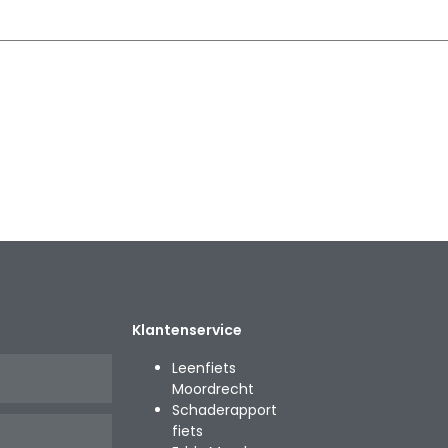
Klantenservice
Leenfiets
Moordrecht
Schaderapport
fiets