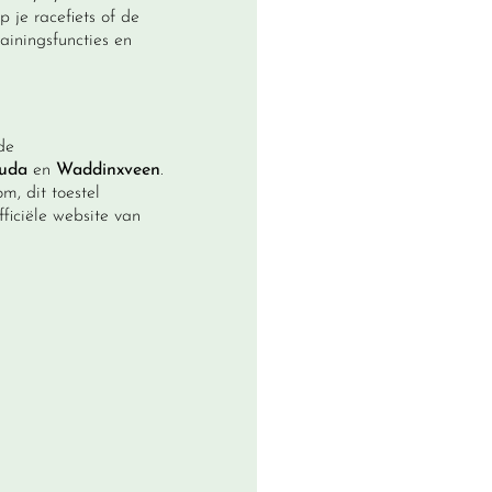
op je
racefiets
of de
ainingsfuncties en
de
uda
en
Waddinxveen
.
m, dit toestel
ficiële website van