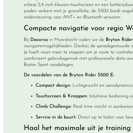
scherp 2,4 inch kleuren-touchscreen en een batterijduur 
paden verkent met je
gravelbike
, de S500 biedt ongek
ondersteuning voor ANT+ en Bluetooth sensoren.
Compacte navigatie voor regio W
Bij
Dacorsa
in Moordrecht raden we de
Bryton Ride
navigatiemogelijkheden. Dankzij de spraakgestuurde z
Je hoeft nooit meer te stoppen om je route te controler
combineert gebruiksgemak met professionele data-analy
Bryton Sport
raadplegen.
De voordelen van de Bryton Rider S500 E:
Compact design:
Lichtgewicht en aerodynamisch
Touchscreen & Knoppen:
Intuïtieve bediening 
Climb Challenge:
Real-time inzicht in aankomen
Service in de buurt:
Direct op te halen voor be
Haal het maximale uit je training