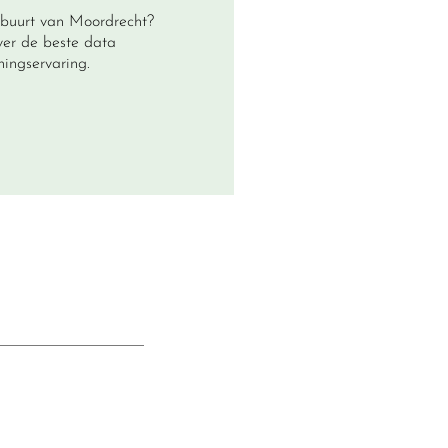
 buurt van Moordrecht?
over de beste data
ingservaring.