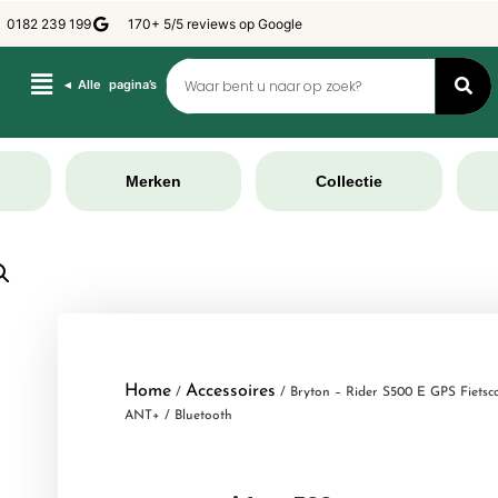
0182 239 199
170+ 5/5 reviews op Google
◂ Alle pagina’s
Merken
Collectie
Home
Accessoires
/
/ Bryton – Rider S500 E GPS Fiets
ANT+ / Bluetooth